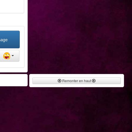
sage
Remonter en haut