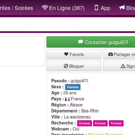
ties / Soirées
En Ligne (387)
App
Blo
Contacter guigui67i
Favoris
Partager 
Bloquer
Sign
Pseudo :
guigui67i
Sexe :
Homme
Age :
29 ans
Pays :
France
Région :
Alsace
Département :
Bas-Rhin
Ville :
La wantzenau
Recherche :
Femme
Femme
Femme
Webcam :
Oui
Date inscription :
Réservé Premium