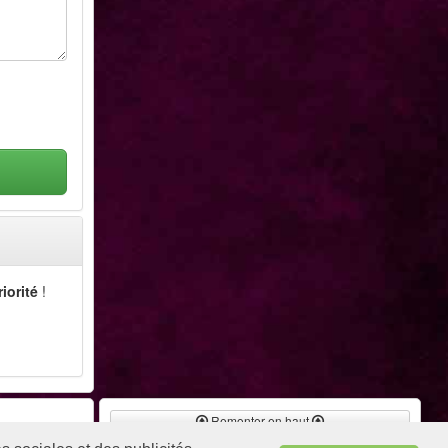
riorité
!
Remonter en haut