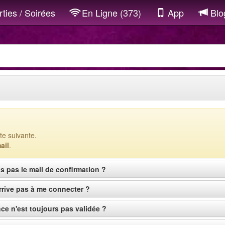
ties / Soirées
En Ligne (373)
App
Blo
te suivante.
ail
.
s pas le mail de confirmation ?
rrive pas à me connecter ?
e n'est toujours pas validée ?