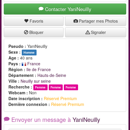
Contacter YaniNeuilly
Favoris
Partager mes Photos
Bloquer
Signaler
Pseudo :
YaniNeuilly
Sexe :
Homme
Age :
40 ans
Pays :
France
Région :
Ile de France
Département :
Hauts-de-Seine
Ville :
Neuilly sur seine
Recherche :
Femme
Femme
Femme
Webcam :
Non
Date inscription :
Réservé Premium
Dernière connexion :
Réservé Premium
Envoyer un message à
YaniNeuilly