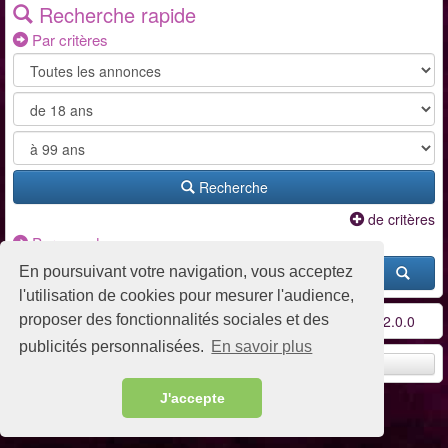
Recherche rapide
Par critères
Recherche
de critères
Par pseudo
En poursuivant votre navigation, vous acceptez
l'utilisation de cookies pour mesurer l'audience,
proposer des fonctionnalités sociales et des
Conditions d'utilisation
-
Contact / FAQ
-
Partenaires
-
v2.0.0
publicités personnalisées.
En savoir plus
Remonter en haut
J'accepte