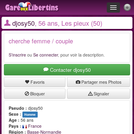
Toggle
navigation
djosy50
, 56 ans, Les pieux (50)
cherche femme / couple
S'inscrire
ou
Se connecter
, pour voir la description.
Contacter djosy50
Favoris
Partager mes Photos
Bloquer
Signaler
Pseudo :
djosy50
Sexe :
Homme
Age :
56 ans
Pays :
France
Région :
Basse-Normandie