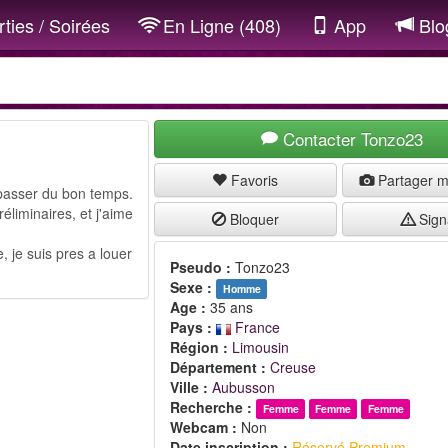
ties / Soirées
En Ligne (408)
App
Blo
Contacter Tonzo23
Favoris
Partager 
 passer du bon temps.
éliminaires, et j'aime
Bloquer
Sign
, je suis pres a louer
Pseudo :
Tonzo23
Sexe :
Homme
Age :
35 ans
Pays :
France
Région :
Limousin
Département :
Creuse
Ville :
Aubusson
Recherche :
Femme
Femme
Femme
Webcam :
Non
Date inscription :
Réservé Premium