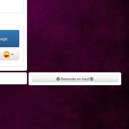
sage
Remonter en haut