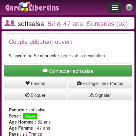
Toggle
navigation
softsalsa
, 52 & 47 ans, Suresnes (92)
Couple débutant ouvert
S'inscrire
ou
Se connecter
, pour voir la description.
Contacter softsalsa
Favoris
Partager mes Photos
Bloquer
Signaler
Pseudo :
softsalsa
Sexe :
Couple
Age Homme :
52 ans
Age Femme :
47 ans
Pays :
France