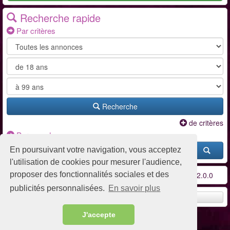
Recherche rapide
Par critères
Recherche
de critères
Par pseudo
En poursuivant votre navigation, vous acceptez
l'utilisation de cookies pour mesurer l'audience,
proposer des fonctionnalités sociales et des
Conditions d'utilisation
-
Contact / FAQ
-
Partenaires
-
v2.0.0
publicités personnalisées.
En savoir plus
Remonter en haut
J'accepte