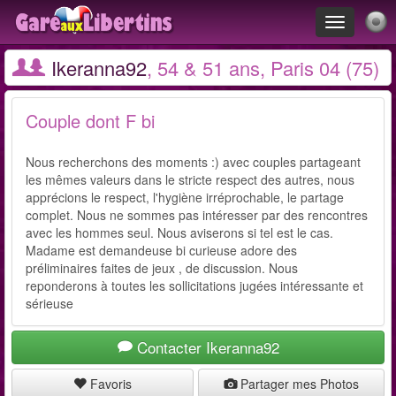
Toggle
navigation
Ikeranna92
, 54 & 51 ans, Paris 04 (75)
Couple dont F bi
Nous recherchons des moments :) avec couples partageant
les mêmes valeurs dans le stricte respect des autres, nous
apprécions le respect, l'hygiène irréprochable, le partage
complet. Nous ne sommes pas intéresser par des rencontres
avec les hommes seul. Nous aviserons si tel est le cas.
Madame est demandeuse bi curieuse adore des
préliminaires faites de jeux , de discussion. Nous
reponderons à toutes les sollicitations jugées intéressante et
sérieuse
Contacter Ikeranna92
Favoris
Partager mes Photos