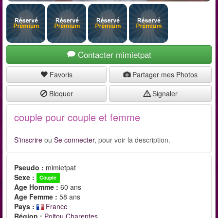
Contacter mimietpat
Favoris
Partager mes Photos
Bloquer
Signaler
couple pour couple et femme
S'inscrire
ou
Se connecter
, pour voir la description.
Pseudo :
mimietpat
Sexe :
Couple
Age Homme :
60 ans
Age Femme :
58 ans
Pays :
France
Région :
Poitou Charentes