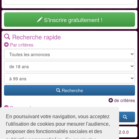
S'inscrire gratuitement !
Recherche rapide
Par critères
Recherche
de critères
Par pseudo
En poursuivant votre navigation, vous acceptez
l'utilisation de cookies pour mesurer l'audience,
Conditions d'utilisation
-
Contact / FAQ
-
Partenaires
-
v2.0.0
proposer des fonctionnalités sociales et des