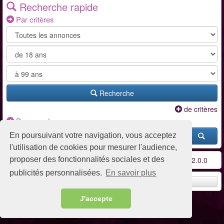
Recherche rapide
Par critères
Recherche
de critères
Par pseudo
En poursuivant votre navigation, vous acceptez
l'utilisation de cookies pour mesurer l'audience,
proposer des fonctionnalités sociales et des
Conditions d'utilisation
-
Contact / FAQ
-
Partenaires
-
v2.0.0
publicités personnalisées.
En savoir plus
Remonter en haut
J'accepte