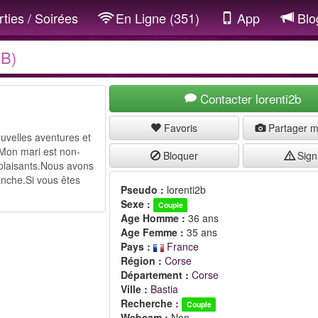
ties / Soirées
En Ligne (351)
App
Blo
2B)
Contacter lorenti2b
Favoris
Partager 
uvelles aventures et
Mon mari est non-
Bloquer
Sign
plaisants.Nous avons
anche.Si vous êtes
Pseudo :
lorenti2b
Sexe :
Couple
Age Homme :
36 ans
Age Femme :
35 ans
Pays :
France
Région :
Corse
Département :
Corse
Ville :
Bastia
Recherche :
Couple
Webcam :
Non