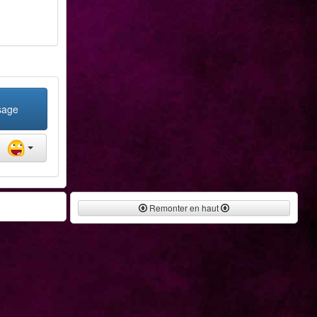
sage
Remonter en haut