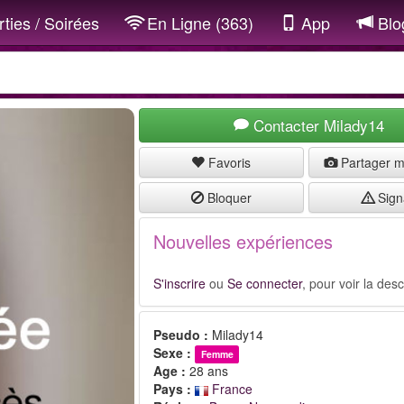
ties / Soirées
En Ligne (363)
App
Blo
Contacter Milady14
Favoris
Partager 
Bloquer
Sign
Nouvelles expériences
S'inscrire
ou
Se connecter
, pour voir la desc
Pseudo :
Milady14
Sexe :
Femme
Age :
28 ans
Pays :
France