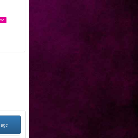
me
sage