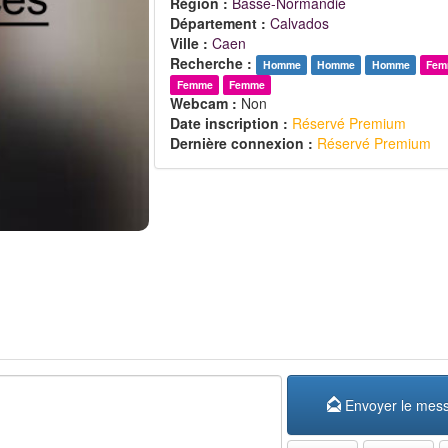
Région :
Basse-Normandie
Département :
Calvados
Ville :
Caen
Recherche :
Homme
Homme
Homme
Fem
Femme
Femme
Webcam :
Non
Date inscription :
Réservé Premium
Dernière connexion :
Réservé Premium
Envoyer le mes