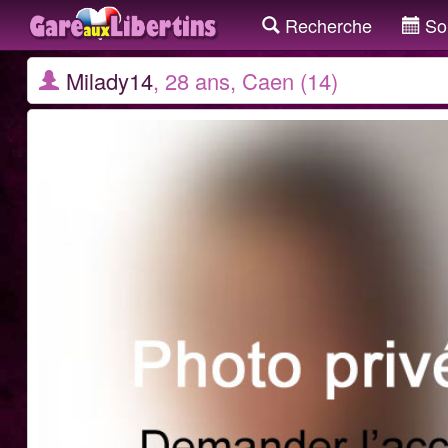
Recherche
Sor
Milady14
, 28 ans, Caen (14)