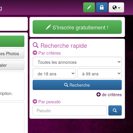
g
S'inscrire gratuitement !
Recherche rapide
Par critères
mes Photos
aler
Recherche
ription.
de critères
Par pseudo