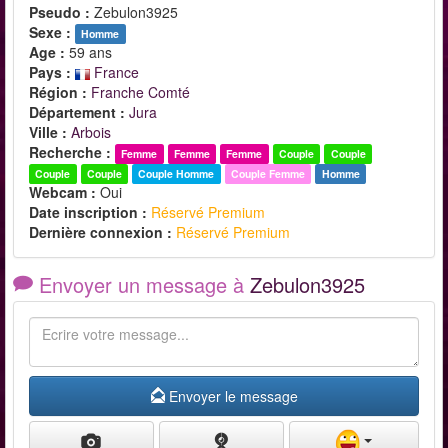
Pseudo :
Zebulon3925
Sexe :
Homme
Age :
59 ans
Pays :
France
Région :
Franche Comté
Département :
Jura
Ville :
Arbois
Recherche :
Femme
Femme
Femme
Couple
Couple
Couple
Couple
Couple Homme
Couple Femme
Homme
Webcam :
Oui
Date inscription :
Réservé Premium
Dernière connexion :
Réservé Premium
Envoyer un message à
Zebulon3925
Envoyer le message