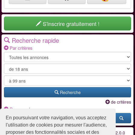
S'inscrire gratuitement !
Recherche rapide
Par critères
Recherche
de critères
Par pseudo
En poursuivant votre navigation, vous acceptez
l'utilisation de cookies pour mesurer l'audience,
proposer des fonctionnalités sociales et des
Conditions d'utilisation
-
Contact / FAQ
-
Partenaires
-
v2.0.0