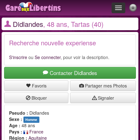
Toggle
navigation
Didlandes
, 48 ans, Tartas (40)
Recherche nouvelle experiense
S'inscrire
ou
Se connecter
, pour voir la description.
Contacter Didlandes
Favoris
Partager mes Photos
Bloquer
Signaler
Pseudo :
Didlandes
Sexe :
Homme
Age :
48 ans
Pays :
France
Région :
Aquitaine