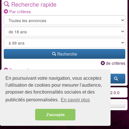
Recherche rapide
Par critères
Recherche
de critères
Par pseudo
En poursuivant votre navigation, vous acceptez
l'utilisation de cookies pour mesurer l'audience,
proposer des fonctionnalités sociales et des
Conditions d'utilisation
-
Contact / FAQ
-
Partenaires
-
v2.0.0
publicités personnalisées.
En savoir plus
Remonter en haut
J'accepte