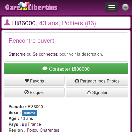
Toggle
navigation
Bi86000
, 43 ans, Poitiers (86)
Rencontre ouvert
S'inscrire
ou
Se connecter
, pour voir la description.
Contacter Bi86000
Favoris
Partager mes Photos
Bloquer
Signaler
Pseudo :
Bi86000
Sexe :
Homme
Age :
43 ans
Pays :
France
Région :
Poitou Charentes