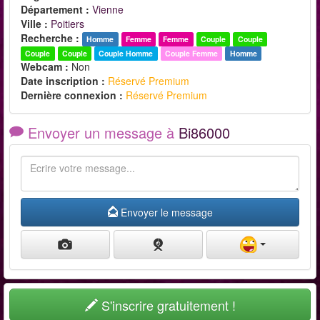
Département :
Vienne
Ville :
Poitiers
Recherche :
Homme
Femme
Femme
Couple
Couple
Couple
Couple
Couple Homme
Couple Femme
Homme
Webcam :
Non
Date inscription :
Réservé Premium
Dernière connexion :
Réservé Premium
Envoyer un message à
Bi86000
Envoyer le message
S'inscrire gratuitement !