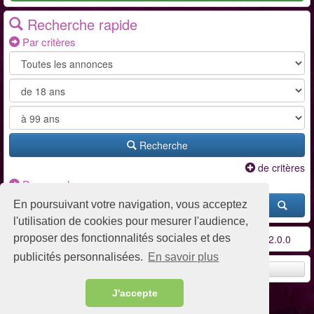
Recherche rapide
Par critères
Recherche
de critères
Par pseudo
En poursuivant votre navigation, vous acceptez
l'utilisation de cookies pour mesurer l'audience,
proposer des fonctionnalités sociales et des
Conditions d'utilisation
-
Contact / FAQ
-
Partenaires
-
v2.0.0
publicités personnalisées.
En savoir plus
Remonter en haut
J'accepte