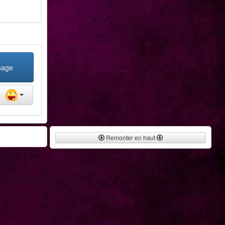
sage
Remonter en haut