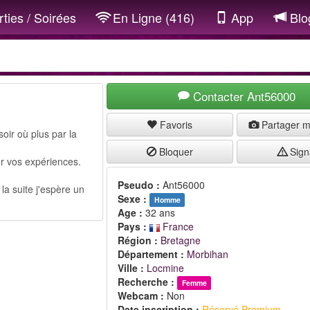
ties / Soirées
En Ligne (416)
App
Blo
Contacter Ant56000
Favoris
Partager 
ir où plus par la
Bloquer
Sign
er vos expériences.
Pseudo :
Ant56000
la suite j'espère un
Sexe :
Homme
Age :
32 ans
Pays :
France
Région :
Bretagne
Département :
Morbihan
Ville :
Locmine
Recherche :
Femme
Webcam :
Non
Date inscription :
Réservé Premium