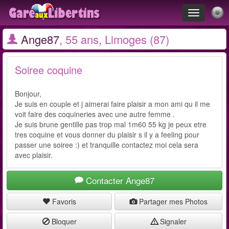
Toggle
navigation
Ange87
, 55 ans, Limoges (87)
Soiree coquine
Bonjour,
Je suis en couple et j aimerai faire plaisir a mon ami qu il me
voit faire des coquineries avec une autre femme .
Je suis brune gentille pas trop mal 1m60 55 kg je peux etre
tres coquine et vous donner du plaisir s il y a feeling pour
passer une soiree :) et tranquille contactez moi cela sera
avec plaisir.
Contacter Ange87
Favoris
Partager mes Photos
Bloquer
Signaler