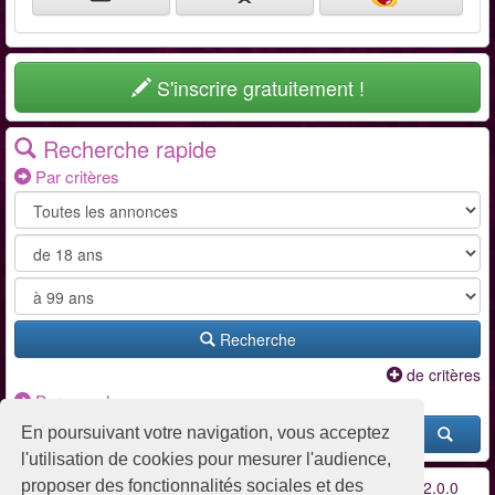
S'inscrire gratuitement !
Recherche rapide
Par critères
Recherche
de critères
Par pseudo
En poursuivant votre navigation, vous acceptez
l'utilisation de cookies pour mesurer l'audience,
proposer des fonctionnalités sociales et des
Conditions d'utilisation
-
Contact / FAQ
-
Partenaires
-
v2.0.0