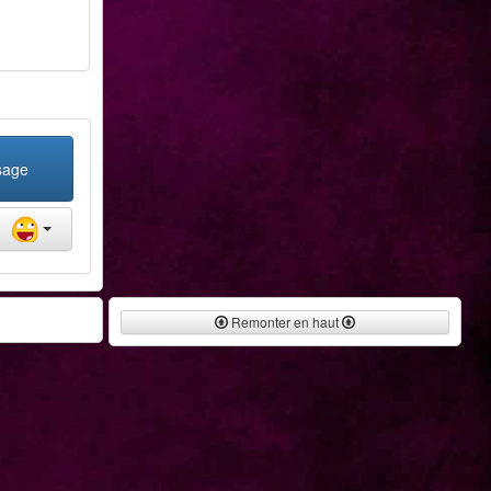
sage
Remonter en haut