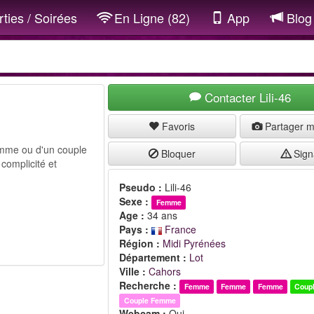
ties / Soirées
En Ligne (82)
App
Blog
Contacter Lili-46
Favoris
Partager 
femme ou d'un couple
Bloquer
Sign
complicité et
Pseudo :
Lili-46
Sexe :
Femme
Age :
34 ans
Pays :
France
Région :
Midi Pyrénées
Département :
Lot
Ville :
Cahors
Recherche :
Femme
Femme
Femme
Coup
Couple Femme
Webcam :
Oui