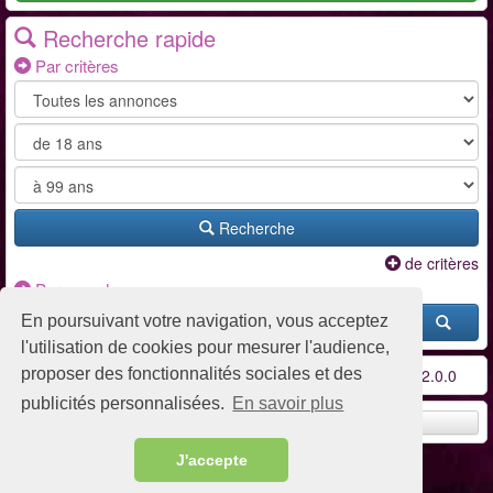
Recherche rapide
Par critères
Recherche
de critères
Par pseudo
En poursuivant votre navigation, vous acceptez
l'utilisation de cookies pour mesurer l'audience,
proposer des fonctionnalités sociales et des
Conditions d'utilisation
-
Contact / FAQ
-
Partenaires
-
v2.0.0
publicités personnalisées.
En savoir plus
Remonter en haut
J'accepte