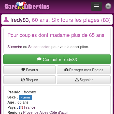
Toggle
navigation
fredy83
, 60 ans, Six fours les plages (83)
Pour couples dont madame plus de 65 ans
S'inscrire
ou
Se connecter
, pour voir la description.
Contacter fredy83
Favoris
Partager mes Photos
Bloquer
Signaler
Pseudo :
fredy83
Sexe :
Homme
Age :
60 ans
Pays :
France
Région :
Provence Alpes Côte d'azur