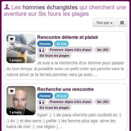
Les
hommes échangistes
qui cherchent une
aventure sur Six fours les plages
Trier par
Rencontre détente et plaisir
Homme
33 ans
Provence Alpes Côte d'azur
Var (83)
Six fours les plages
1 photo
Je suis a la recherche d'un femme pour passer
du bon temps. si possible avec un petit coter qui penche vers la
nature sinon je te ferrais pencher vers ça avec ...
Recherche une rencontre
Homme
44 ans
Provence Alpes Côte d'azur
Var (83)
Six fours les plages
1 photo
hyper :) :) de paca cherche plan cuckold en :)
:) du :) et des sens :) petite :) les femme plus age. aime les
bains de mer :) ,ma région j ...