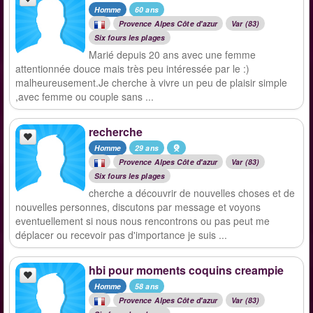
Homme
60 ans
Provence Alpes Côte d'azur
Var (83)
Six fours les plages
Marié depuis 20 ans avec une femme
attentionnée douce mais très peu intéressée par le :)
malheureusement.Je cherche à vivre un peu de plaisir simple
,avec femme ou couple sans ...
recherche
Homme
29 ans
Provence Alpes Côte d'azur
Var (83)
Six fours les plages
cherche a découvrir de nouvelles choses et de
nouvelles personnes, discutons par message et voyons
eventuellement si nous nous rencontrons ou pas peut me
déplacer ou recevoir pas d'importance je suis ...
hbi pour moments coquins creampie
Homme
58 ans
Provence Alpes Côte d'azur
Var (83)