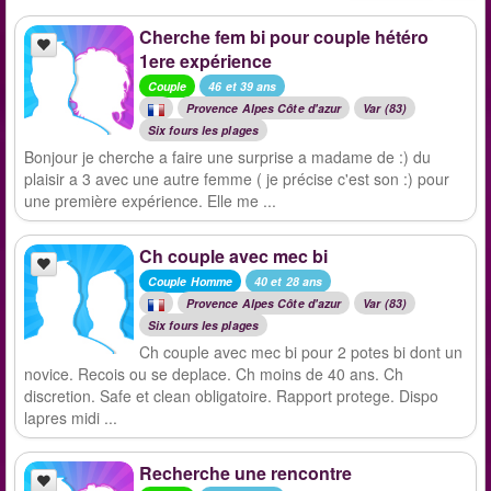
Cherche fem bi pour couple hétéro
1ere expérience
Couple
46 et 39 ans
Provence Alpes Côte d'azur
Var (83)
Six fours les plages
Bonjour je cherche a faire une surprise a madame de :) du
plaisir a 3 avec une autre femme ( je précise c'est son :) pour
une première expérience. Elle me ...
Ch couple avec mec bi
Couple Homme
40 et 28 ans
Provence Alpes Côte d'azur
Var (83)
Six fours les plages
Ch couple avec mec bi pour 2 potes bi dont un
novice. Recois ou se deplace. Ch moins de 40 ans. Ch
discretion. Safe et clean obligatoire. Rapport protege. Dispo
lapres midi ...
Recherche une rencontre