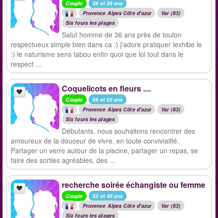
Couple
39 et 39 ans
Provence Alpes Côte d'azur
Var (83)
Six fours les plages
Salut homme de 36 ans près de toulon
respectueux simple bien dans ca :) j'adore pratiquer lexhibe le
:) le naturisme sens tabou enfin quoi que lol tout dans le
respect ...
Coquelicots en fleurs ....
Couple
69 et 69 ans
Provence Alpes Côte d'azur
Var (83)
Six fours les plages
Débutants, nous souhaitons rencontrer des
amoureux de la douceur de vivre, en toute convivialité.
Partager un verre autour de la piscine, partager un repas, se
faire des sorties agréables, des ...
recherche soirée échangiste ou femme
Couple
52 et 48 ans
Provence Alpes Côte d'azur
Var (83)
Six fours les plages