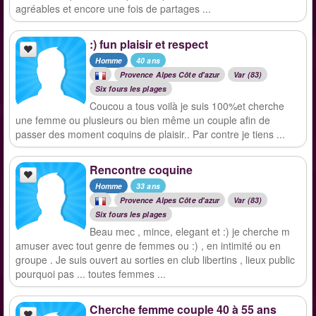
agréables et encore une fois de partages ...
:) fun plaisir et respect
Homme
40 ans
Provence Alpes Côte d'azur
Var (83)
Six fours les plages
Coucou a tous voilà je suis 100%et cherche
une femme ou plusieurs ou bien même un couple afin de
passer des moment coquins de plaisir.. Par contre je tiens ...
Rencontre coquine
Homme
33 ans
Provence Alpes Côte d'azur
Var (83)
Six fours les plages
Beau mec , mince, elegant et :) je cherche m
amuser avec tout genre de femmes ou :) , en intimité ou en
groupe . Je suis ouvert au sorties en club libertins , lieux public
pourquoi pas ... toutes femmes ...
Cherche femme couple 40 à 55 ans