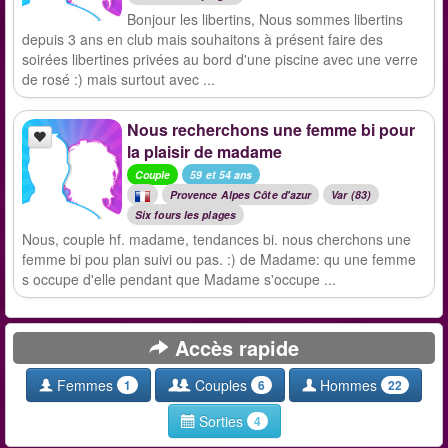
Bonjour les libertins, Nous sommes libertins
depuis 3 ans en club mais souhaitons à présent faire des
soirées libertines privées au bord d'une piscine avec une verre
de rosé :) mais surtout avec ...
Nous recherchons une femme bi pour
la plaisir de madame
Couple
59 et 54 ans
Provence Alpes Côte d'azur
Var (83)
Six fours les plages
Nous, couple hf. madame, tendances bi. nous cherchons une
femme bi pou plan suivi ou pas. :) de Madame: qu une femme
s occupe d'elle pendant que Madame s'occupe ...
Accès rapide
Femmes
Couples
Hommes
1
6
22
Sorties
4