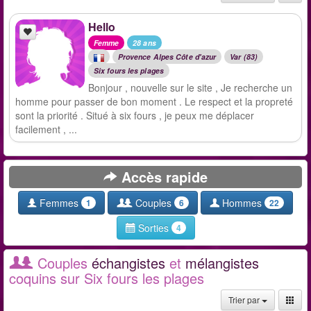
Hello
Femme
28 ans
Provence Alpes Côte d'azur
Var (83)
Six fours les plages
Bonjour , nouvelle sur le site , Je recherche un
homme pour passer de bon moment . Le respect et la propreté
sont la priorité . Situé à six fours , je peux me déplacer
facilement , ...
Accès rapide
Femmes
Couples
Hommes
1
6
22
Sorties
4
Couples
échangistes
et
mélangistes
coquins sur Six fours les plages
Trier par