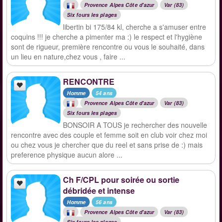
Provence Alpes Côte d'azur
Var (83)
Six fours les plages
libertin bi 175/84 kl, cherche a s'amuser entre
coquins !!! je cherche a pimenter ma :) le respect et l'hygiène
sont de rigueur, première rencontre ou vous le souhaité, dans
un lieu en nature,chez vous , faire ...
RENCONTRE
Homme
54 ans
Provence Alpes Côte d'azur
Var (83)
Six fours les plages
BONSOIR A TOUS je rechercher des nouvelle
rencontre avec des couple et femme soit en club voir chez moi
ou chez vous je chercher que du reel et sans prise de :) mais
preference physique aucun alore ...
Ch F/CPL pour soirée ou sortie
débridée et intense
Homme
56 ans
Provence Alpes Côte d'azur
Var (83)
Six fours les plages