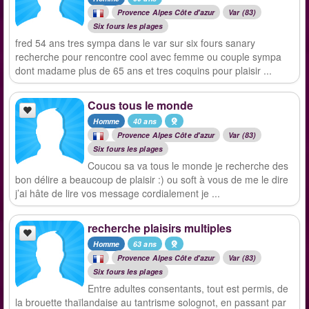
Provence Alpes Côte d'azur
Var (83)
Six fours les plages
fred 54 ans tres sympa dans le var sur six fours sanary
recherche pour rencontre cool avec femme ou couple sympa
dont madame plus de 65 ans et tres coquins pour plaisir ...
Cous tous le monde
Homme
40 ans
Provence Alpes Côte d'azur
Var (83)
Six fours les plages
Coucou sa va tous le monde je recherche des
bon délire a beaucoup de plaisir :) ou soft à vous de me le dire
j’ai hâte de lire vos message cordialement je ...
recherche plaisirs multiples
Homme
63 ans
Provence Alpes Côte d'azur
Var (83)
Six fours les plages
Entre adultes consentants, tout est permis, de
la brouette thaïlandaise au tantrisme solognot, en passant par