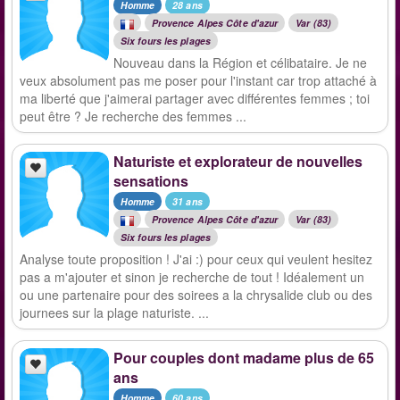
Homme
28 ans
Provence Alpes Côte d'azur
Var (83)
Six fours les plages
Nouveau dans la Région et célibataire. Je ne
veux absolument pas me poser pour l'instant car trop attaché à
ma liberté que j'aimerai partager avec différentes femmes ; toi
peut être ? Je recherche des femmes ...
Naturiste et explorateur de nouvelles
sensations
Homme
31 ans
Provence Alpes Côte d'azur
Var (83)
Six fours les plages
Analyse toute proposition ! J'ai :) pour ceux qui veulent hesitez
pas a m'ajouter et sinon je recherche de tout ! Idéalement un
ou une partenaire pour des soirees a la chrysalide club ou des
journees sur la plage naturiste. ...
Pour couples dont madame plus de 65
ans
Homme
60 ans