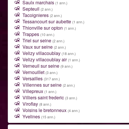
Saulx marchais
(1 ann.)
Septeuil
(2 ann.)
Tacoignieres
(2 ann.)
Tessancourt sur aubette
(1 ann.)
Thionville sur opton
(1 ann.)
Trappes
(10 ann.)
Triel sur seine
(2 ann.)
Vaux sur seine
(2 ann.)
Velizy villacoublay
(18 ann.)
Velizy villacoublay air
(1 ann.)
Verneuil sur seine
(9 ann.)
Vernouillet
(3 ann.)
Versailles
(317 ann.)
Villennes sur seine
(2 ann.)
Villepreux
(1 ann.)
Villiers saint frederic
(3 ann.)
Viroflay
(8 ann.)
Voisins le bretonneux
(4 ann.)
Yvelines
(15 ann.)