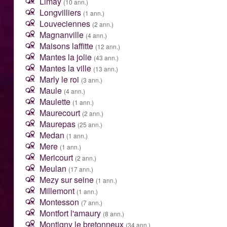
Limay
(10 ann.)
Longvilliers
(1 ann.)
Louveciennes
(2 ann.)
Magnanville
(4 ann.)
Maisons laffitte
(12 ann.)
Mantes la jolie
(43 ann.)
Mantes la ville
(13 ann.)
Marly le roi
(3 ann.)
Maule
(4 ann.)
Maulette
(1 ann.)
Maurecourt
(2 ann.)
Maurepas
(25 ann.)
Medan
(1 ann.)
Mere
(1 ann.)
Mericourt
(2 ann.)
Meulan
(17 ann.)
Mezy sur seine
(1 ann.)
Millemont
(1 ann.)
Montesson
(7 ann.)
Montfort l'amaury
(8 ann.)
Montigny le bretonneux
(34 ann.)