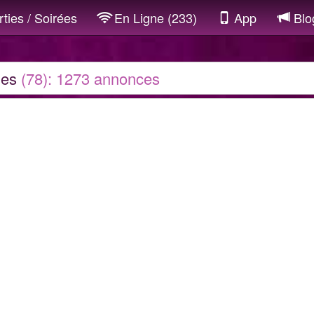
ties / Soirées
En Ligne (233)
App
Blo
nes
(78): 1273 annonces