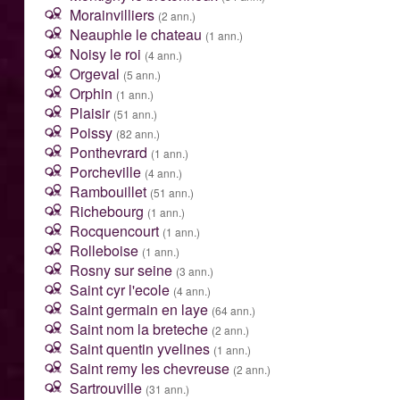
Morainvilliers
(2 ann.)
Neauphle le chateau
(1 ann.)
Noisy le roi
(4 ann.)
Orgeval
(5 ann.)
Orphin
(1 ann.)
Plaisir
(51 ann.)
Poissy
(82 ann.)
Ponthevrard
(1 ann.)
Porcheville
(4 ann.)
Rambouillet
(51 ann.)
Richebourg
(1 ann.)
Rocquencourt
(1 ann.)
Rolleboise
(1 ann.)
Rosny sur seine
(3 ann.)
Saint cyr l'ecole
(4 ann.)
Saint germain en laye
(64 ann.)
Saint nom la breteche
(2 ann.)
Saint quentin yvelines
(1 ann.)
Saint remy les chevreuse
(2 ann.)
Sartrouville
(31 ann.)