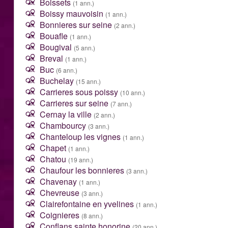
Boissets
(1 ann.)
Boissy mauvoisin
(1 ann.)
Bonnieres sur seine
(2 ann.)
Bouafle
(1 ann.)
Bougival
(5 ann.)
Breval
(1 ann.)
Buc
(6 ann.)
Buchelay
(15 ann.)
Carrieres sous poissy
(10 ann.)
Carrieres sur seine
(7 ann.)
Cernay la ville
(2 ann.)
Chambourcy
(3 ann.)
Chanteloup les vignes
(1 ann.)
Chapet
(1 ann.)
Chatou
(19 ann.)
Chaufour les bonnieres
(3 ann.)
Chavenay
(1 ann.)
Chevreuse
(3 ann.)
Clairefontaine en yvelines
(1 ann.)
Coignieres
(8 ann.)
Conflans sainte honorine
(20 ann.)