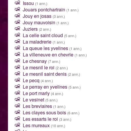
Issou
(1 ann.)
Jouars pontchartrain
(1 ann.)
Jouy en josas
(3 ann.)
Jouy mauvoisin
(1 ann.)
Juziers
(2 ann.)
La celle saint cloud
(5 ann.)
La maladrerie
(1 ann.)
La queue les yvelines
(1 ann.)
La villeneuve en chevrie
(1 ann.)
Le chesnay
(7 ann.)
Le mesnil le roi
(2 ann.)
Le mesnil saint denis
(2 ann.)
Le pecq
(4 ann.)
Le perray en yvelines
(5 ann.)
Le port marly
(4 ann.)
Le vesinet
(5 ann.)
Les breviaires
(1 ann.)
Les clayes sous bois
(6 ann.)
Les essarts le roi
(3 ann.)
Les mureaux
(10 ann.)