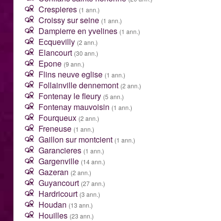
Crespieres
(1 ann.)
Croissy sur seine
(1 ann.)
Dampierre en yvelines
(1 ann.)
Ecquevilly
(2 ann.)
Elancourt
(30 ann.)
Epone
(9 ann.)
Flins neuve eglise
(1 ann.)
Follainville dennemont
(2 ann.)
Fontenay le fleury
(5 ann.)
Fontenay mauvoisin
(1 ann.)
Fourqueux
(2 ann.)
Freneuse
(1 ann.)
Gaillon sur montcient
(1 ann.)
Garancieres
(1 ann.)
Gargenville
(14 ann.)
Gazeran
(2 ann.)
Guyancourt
(27 ann.)
Hardricourt
(3 ann.)
Houdan
(13 ann.)
Houilles
(23 ann.)