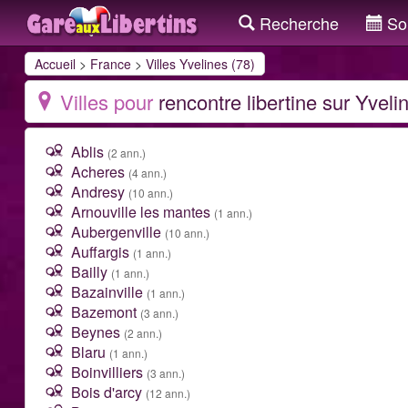
Recherche
Sor
Accueil
>
France
>
Villes Yvelines (78)
Villes pour
rencontre libertine sur Yveli
Ablis
(2 ann.)
Acheres
(4 ann.)
Andresy
(10 ann.)
Arnouville les mantes
(1 ann.)
Aubergenville
(10 ann.)
Auffargis
(1 ann.)
Bailly
(1 ann.)
Bazainville
(1 ann.)
Bazemont
(3 ann.)
Beynes
(2 ann.)
Blaru
(1 ann.)
Boinvilliers
(3 ann.)
Bois d'arcy
(12 ann.)