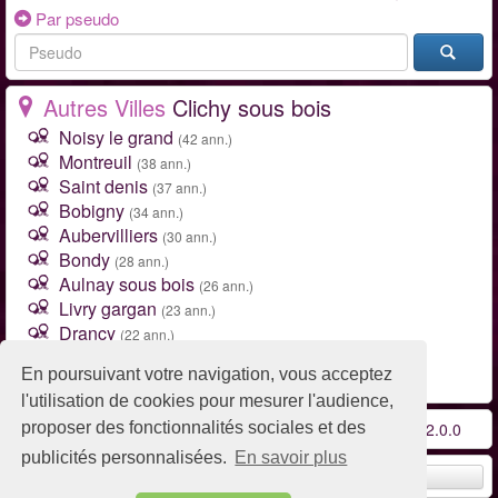
Par pseudo
Autres Villes
Clichy sous bois
Noisy le grand
(42 ann.)
Montreuil
(38 ann.)
Saint denis
(37 ann.)
Bobigny
(34 ann.)
Aubervilliers
(30 ann.)
Bondy
(28 ann.)
Aulnay sous bois
(26 ann.)
Livry gargan
(23 ann.)
Drancy
(22 ann.)
Saint ouen
(21 ann.)
En poursuivant votre navigation, vous acceptez
Toutes les villes de Seine-Saint-Denis (93)
l'utilisation de cookies pour mesurer l'audience,
proposer des fonctionnalités sociales et des
Conditions d'utilisation
-
Contact / FAQ
-
Partenaires
-
v2.0.0
publicités personnalisées.
En savoir plus
Remonter en haut