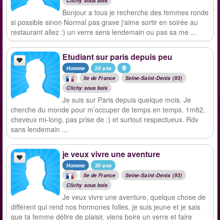
Clichy sous bois
Bonjour a tous je recherche des femmes ronde
si possible sinon Normal pas grave j'aime sortir en soirée au
restaurant allez :) un verre sens lendemain ou pas sa me ...
Etudiant sur paris depuis peu
Homme
24 ans
Ile de France
Seine-Saint-Denis (93)
Clichy sous bois
Je suis sur Paris depuis quelque mois. Je
cherche du monde pour m’occuper de temps en temps. 1m82,
cheveux mi-long, pas prise de :) et surtout respectueux. Rdv
sans lendemain ...
je veux vivre une aventure
Homme
30 ans
Ile de France
Seine-Saint-Denis (93)
Clichy sous bois
Je veux vivre une aventure, quelque chose de
différent qui rend nos hormones folles, je suis jeune et je sais
que ta femme délire de plaisir, viens boire un verre et faire