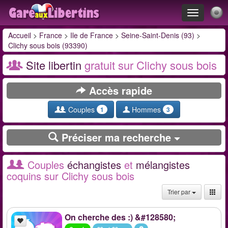
Toggle
navigation
Accueil
>
France
>
Ile de France
>
Seine-Saint-Denis (93)
>
Clichy sous bois (93390)
Site libertin
gratuit sur Clichy sous bois
Accès rapide
Couples
Hommes
1
3
Préciser ma recherche
Couples
échangistes
et
mélangistes
coquins sur Clichy sous bois
Trier par
On cherche des :) &#128580;