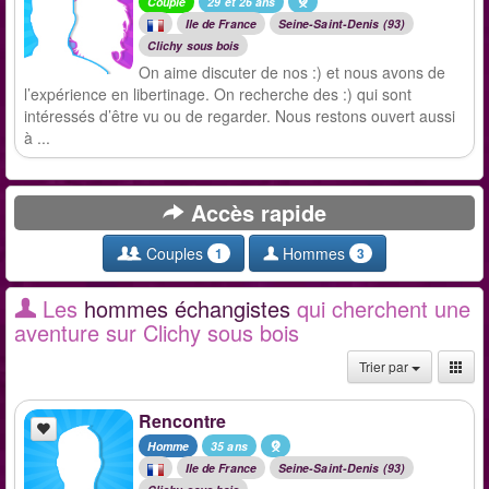
Couple
29 et 26 ans
Ile de France
Seine-Saint-Denis (93)
Clichy sous bois
On aime discuter de nos :) et nous avons de
l’expérience en libertinage. On recherche des :) qui sont
intéressés d’être vu ou de regarder. Nous restons ouvert aussi
à ...
Accès rapide
Couples
Hommes
1
3
Les
hommes échangistes
qui cherchent une
aventure sur Clichy sous bois
Trier par
Rencontre
Homme
35 ans
Ile de France
Seine-Saint-Denis (93)