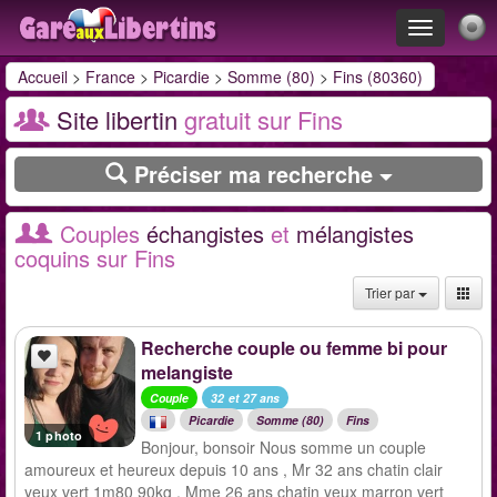
Toggle
navigation
Accueil
>
France
>
Picardie
>
Somme (80)
>
Fins (80360)
Site libertin
gratuit sur Fins
Préciser ma recherche
Couples
échangistes
et
mélangistes
coquins sur Fins
Trier par
Recherche couple ou femme bi pour
melangiste
Couple
32 et 27 ans
Picardie
Somme (80)
Fins
1 photo
Bonjour, bonsoir Nous somme un couple
amoureux et heureux depuis 10 ans , Mr 32 ans chatin clair
yeux vert 1m80 90kg , Mme 26 ans chatin yeux marron vert