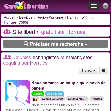
Toggle
navigation
Accueil
>
Belgique
>
Région Wallonne
>
Hainaut (WHT)
>
Horrues (7060)
Site libertin
gratuit sur Horrues
Préciser ma recherche
Couples
échangistes
et
mélangistes
coquins sur Horrues
Trier par
Nous sommes un couple qui a envie de
piment
Couple
34 et 40 ans
Région Wallonne
Hainaut (WHT)
Horrues
Nous recherchons un couple ou un homme
afin d assouvir nos :) ... Envie de decouvrir et de ressentir d