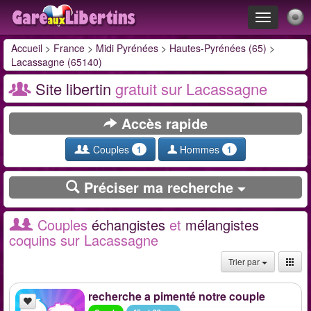
Toggle
navigation
Accueil
>
France
>
Midi Pyrénées
>
Hautes-Pyrénées (65)
>
Lacassagne (65140)
Site libertin
gratuit sur Lacassagne
Accès rapide
Couples
Hommes
1
1
Préciser ma recherche
Couples
échangistes
et
mélangistes
coquins sur Lacassagne
Trier par
recherche a pimenté notre couple