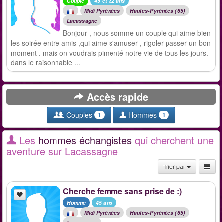
Couple
45 et 32 ans
Midi Pyrénées
Hautes-Pyrénées (65)
Lacassagne
Bonjour , nous somme un couple qui aime bien
les soirée entre amis ,qui aime s'amuser , rigoler passer un bon
moment , mais on voudrais pimenté notre vie de tous les jours,
dans le raisonnable ...
Accès rapide
Couples
Hommes
1
1
Les
hommes échangistes
qui cherchent une
aventure sur Lacassagne
Trier par
Cherche femme sans prise de :)
Homme
45 ans
Midi Pyrénées
Hautes-Pyrénées (65)