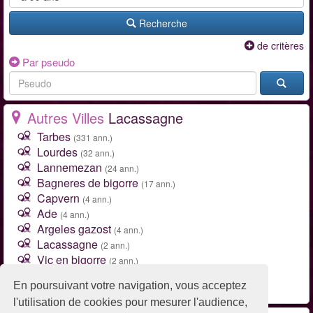
Recherche
de critères
Par pseudo
Autres Villes
Lacassagne
Tarbes
(331 ann.)
Lourdes
(32 ann.)
Lannemezan
(24 ann.)
Bagneres de bigorre
(17 ann.)
Capvern
(4 ann.)
Ade
(4 ann.)
Argeles gazost
(4 ann.)
Lacassagne
(2 ann.)
Vic en bigorre
(2 ann.)
Semeac
(2 ann.)
En poursuivant votre navigation, vous acceptez
Toutes les villes de Hautes-Pyrénées (65)
l'utilisation de cookies pour mesurer l'audience,