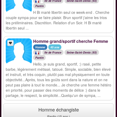
Ile de France
Seine-Saint-Denis (93)
Pantin
H Bi marié libertin seul ce week-end . Cherche
couple sympa pour se faire plaisir. Brun sportif j'aime les trios
les préliminaires. Discrétion. Relation d'un Soir. H Bi marié
libertin seul ...
Homme grand/sportif cherche Femme
Homme
45 ans
Ile de France
Seine-Saint-Denis (93)
Pantin
Hello, je suis grand, sportif, :) rasé, petite
barbe, légèrement métissé, tatoué. Simple, sociable, bien élevé
et instruit, et très coquin, plutôt pas mal physiquement en toute
objectivité...Après, tous les goûts sont dans la nature et on ne
peut pas plaire à tout le monde... Je cherche une femme hétéro
en priorité, pour passer des moments de délice :) dans le
partage, le respect, la simplicité...Quelqu'un de sympa, ...
Homme échangiste
Pantin (15 ann.)