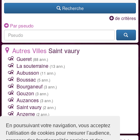
Recherche
de critères
Par pseudo
Autres Villes
Saint vaury
Gueret
(88 ann.)
La souterraine
(13 ann.)
Aubusson
(11 ann.)
Boussac
(5 ann.)
Bourganeuf
(3 ann.)
Gouzon
(3 ann.)
Auzances
(3 ann.)
Saint vaury
(2 ann.)
Anzeme
(2 ann.)
Franseches
(2 ann.)
En poursuivant votre navigation, vous acceptez
Toutes les villes de Creuse (23)
l'utilisation de cookies pour mesurer l'audience,