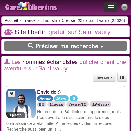
Toggle
navigation
Accueil
>
France
>
Limousin
>
Creuse (23)
>
Saint vaury (23320)
Site libertin
gratuit sur Saint vaury
Préciser ma recherche
Les
hommes échangistes
qui cherchent une
aventure sur Saint vaury
Trier par
Envie de :)
Homme
26 ans
Limousin
Creuse (23)
Saint vaury
Homme de 1m80, timide en apparence, mais
1 photo
très ouvert à la discussion une fois que
connaissance à était faite. Aime les jeux vidéo, la lecture.
Recherche aussi bien un :) ...