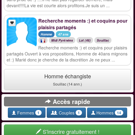
devant!!!!La vie est courte alors profitons.Je suis un ...
Recherche moments :) et coquins pour
plaisirs partagés
Homme
47 ans
Midi Pyrénées
Lot (46)
Souillac
Recherche moments :) et coquins pour plaisirs
partagés Ouvert à vos propositions, Homme de 40ans mignons
et :) Marié donc je cherche de la discrétion Je ne peux ...
Homme échangiste
Souillac (14 ann.)
Accès rapide
Femmes
Couples
Hommes
1
1
14
S'inscrire gratuitement !