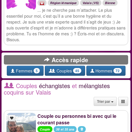
Région lémanique
Valais (VS)
Bienne
... je ne cherche pas m’attacher. Le plus
essentiel pour moi, c’est qu’il a une bonne hygiène et du
respect. Je suis une vraie experte quand il s’agit de jeux :) Je
suis ouverte d’esprit et je m’adonne à différentes pratiques sans
problème. Tu es l’homme de mes :) ? Écris-moi et on discutera.
Bisous.
Accès rapide
Femmes
Couples
Hommes
5
45
72
Couples
échangistes
et
mélangistes
coquins sur Valais
Trier par
Couple ou personnes bi avec qui le
courant passe
Couple
38 et 35 ans