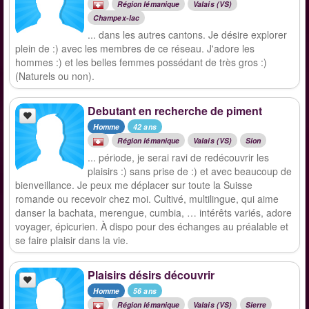
Région lémanique
Valais (VS)
Champex-lac
... dans les autres cantons. Je désire explorer
plein de :) avec les membres de ce réseau. J'adore les
hommes :) et les belles femmes possédant de très gros :)
(Naturels ou non).
Debutant en recherche de piment
Homme
42 ans
Région lémanique
Valais (VS)
Sion
... période, je serai ravi de redécouvrir les
plaisirs :) sans prise de :) et avec beaucoup de
bienveillance. Je peux me déplacer sur toute la Suisse
romande ou recevoir chez moi. Cultivé, multilingue, qui aime
danser la bachata, merengue, cumbia, … intérêts variés, adore
voyager, épicurien. À dispo pour des échanges au préalable et
se faire plaisir dans la vie.
Plaisirs désirs découvrir
Homme
56 ans
Région lémanique
Valais (VS)
Sierre