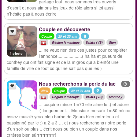
partage tout, nous sommes très ouverts
d’esprit et nous aimons les jeux de rôle alors si toi aussi
n’hésite pas à nous écrire
Couple en découverte
Couple
25 et 25 ans
Région lémanique
Valais (VS)
Sion
... ne veux rien dire ces justes pour compléter
1 photo
l'annonce....................( ha ha et joueurs de
conthey qui ont fait signe et de la migros qui a bientôt une
famille de ville de foot co qui ne sait pas que les )
Nous recherchons la perle du lac
New
Couple
39 et 31 ans
Région lémanique
Valais (VS)
Monthey
... coquine mince 1m70 elle aime le :) et adore
:) longuement… Monsieur mesure 1m80 mince
assez musclé yeux bleu barbe de 2jours bien entretenu et
passionné par le :) a 2 a 3 … et nous recherchons notre perle
d’un soir ou plus .. écrit nous ou bien un couple dans nos
critères bien sûrrrrrrrrrrrr!