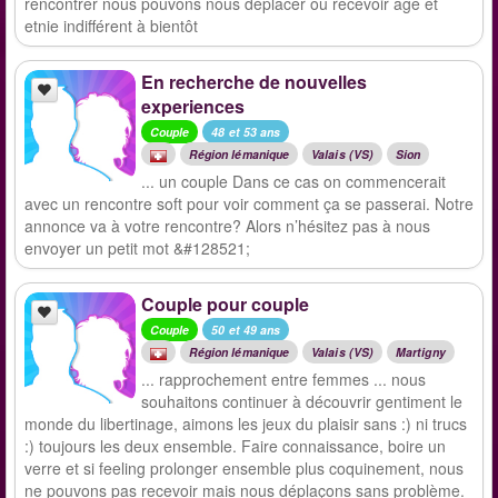
rencontrer nous pouvons nous déplacer ou recevoir âge et
etnie indifférent à bientôt
En recherche de nouvelles
experiences
Couple
48 et 53 ans
Région lémanique
Valais (VS)
Sion
... un couple Dans ce cas on commencerait
avec un rencontre soft pour voir comment ça se passerai. Notre
annonce va à votre rencontre? Alors n’hésitez pas à nous
envoyer un petit mot &#128521;
Couple pour couple
Couple
50 et 49 ans
Région lémanique
Valais (VS)
Martigny
... rapprochement entre femmes ... nous
souhaitons continuer à découvrir gentiment le
monde du libertinage, aimons les jeux du plaisir sans :) ni trucs
:) toujours les deux ensemble. Faire connaissance, boire un
verre et si feeling prolonger ensemble plus coquinement, nous
ne pouvons pas recevoir mais nous déplaçons sans problème.