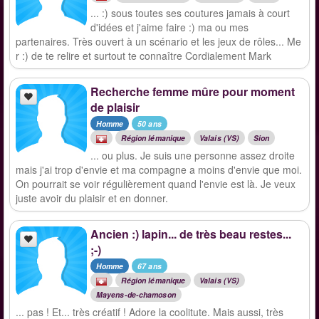
... :) sous toutes ses coutures jamais à court
d'idées et j'aime faire :) ma ou mes
partenaires. Très ouvert à un scénario et les jeux de rôles... Me
r :) de te relire et surtout te connaître Cordialement Mark
Recherche femme mûre pour moment
de plaisir
Homme
50 ans
Région lémanique
Valais (VS)
Sion
... ou plus. Je suis une personne assez droite
mais j'ai trop d'envie et ma compagne a moins d'envie que moi.
On pourrait se voir régulièrement quand l'envie est là. Je veux
juste avoir du plaisir et en donner.
Ancien :) lapin... de très beau restes...
;-)
Homme
67 ans
Région lémanique
Valais (VS)
Mayens-de-chamoson
... pas ! Et... très créatif ! Adore la coolitute. Mais aussi, très