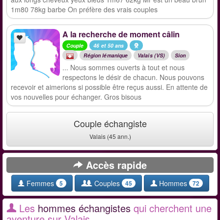
1m80 78kg barbe On préfère des vrais couples
A la recherche de moment câlin
Couple
46 et 50 ans
Région lémanique
Valais (VS)
Sion
... Nous sommes ouverts à tout et nous
respectons le désir de chacun. Nous pouvons
recevoir et aimerions si possible être reçus aussi. En attente de
vos nouvelles pour échanger. Gros bisous
Couple échangiste
Valais (45 ann.)
Accès rapide
Femmes
Couples
Hommes
5
45
72
Les
hommes échangistes
qui cherchent une
aventure sur Valais