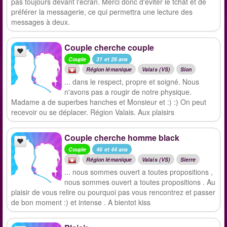
pas toujours devant l'écran. Merci donc d'éviter le tchat et de
préférer la messagerie, ce qui permettra une lecture des
messages à deux.
Couple cherche couple
Couple
31 et 26 ans
Région lémanique
Valais (VS)
Sion
... dans le respect, propre et soigné. Nous
n'avons pas a rougir de notre physique.
Madame a de superbes hanches et Monsieur et :) :) On peut
recevoir ou se déplacer. Région Valais. Aux plaisirs
Couple cherche homme black
Couple
46 et 44 ans
Région lémanique
Valais (VS)
Sierre
... nous sommes ouvert a toutes propositions ,
nous sommes ouvert a toutes propositions . Au
plaisir de vous relire ou pourquoi pas vous rencontrez et passer
de bon moment :) et intense . A bientot kiss