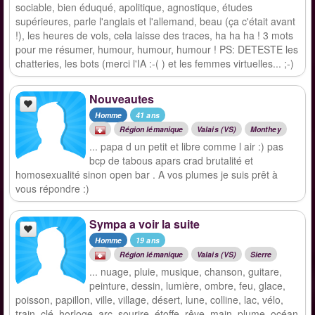
sociable, bien éduqué, apolitique, agnostique, études
supérieures, parle l'anglais et l'allemand, beau (ça c'était avant
!), les heures de vols, cela laisse des traces, ha ha ha ! 3 mots
pour me résumer, humour, humour, humour ! PS: DETESTE les
chatteries, les bots (merci l'IA :-( ) et les femmes virtuelles... ;-)
Nouveautes
Homme
41 ans
Région lémanique
Valais (VS)
Monthey
... papa d un petit et libre comme l air :) pas
bcp de tabous apars crad brutalité et
homosexualité sinon open bar . A vos plumes je suis prêt à
vous répondre :)
Sympa a voir la suite
Homme
19 ans
Région lémanique
Valais (VS)
Sierre
... nuage, pluie, musique, chanson, guitare,
peinture, dessin, lumière, ombre, feu, glace,
poisson, papillon, ville, village, désert, lune, colline, lac, vélo,
train, clé, horloge, arc, sourire, étoffe, rêve, main, plume, océan