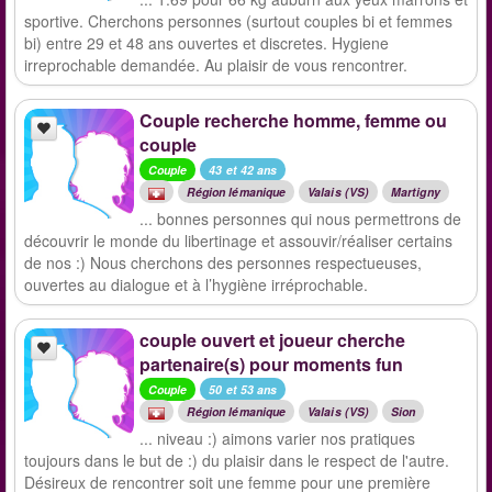
sportive. Cherchons personnes (surtout couples bi et femmes
bi) entre 29 et 48 ans ouvertes et discretes. Hygiene
irreprochable demandée. Au plaisir de vous rencontrer.
Couple recherche homme, femme ou
couple
Couple
43 et 42 ans
Région lémanique
Valais (VS)
Martigny
... bonnes personnes qui nous permettrons de
découvrir le monde du libertinage et assouvir/réaliser certains
de nos :) Nous cherchons des personnes respectueuses,
ouvertes au dialogue et à l’hygiène irréprochable.
couple ouvert et joueur cherche
partenaire(s) pour moments fun
Couple
50 et 53 ans
Région lémanique
Valais (VS)
Sion
... niveau :) aimons varier nos pratiques
toujours dans le but de :) du plaisir dans le respect de l'autre.
Désireux de rencontrer soit une femme pour une première