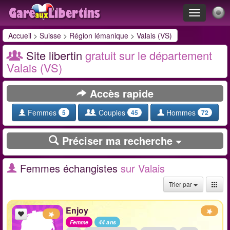
Toggle
navigation
Accueil
>
Suisse
>
Région lémanique
>
Valais (VS)
Site libertin
gratuit sur le département
Valais (VS)
Accès rapide
Femmes
Couples
Hommes
5
45
72
Préciser ma recherche
Femmes échangistes
sur Valais
Trier par
Enjoy
Femme
44 ans