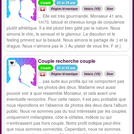
Couple
43 et 39 ans
Région lémanique
Valais (VS)
Sion
... Elle est très gourmande. Monsieur 41 ans,
1m70, tatoué et cheveux longs de corpulence
plutôt athlétique. Il a été plutot bien gâté par la nature. Nous
aimons le chic, le sensuel et le glamour. La discution et le
feeling priment sur la beauté. Nous aimons le partage de :) et la
drague. Nous n'aimons pas le :) Au plaisir de vous lire. F et j
Couple recherche couple
Couple
53 et 53 ans
Région lémanique
Valais (VS)
Sion
... pas suite aux profils qui ne comportent pas
les photos des deux. Madame veut aussi
pouvoir voir à quoi ressemble Monsieur, et cela avant une
éventuelle rencontre. Pour cette raison, il est peu probable que
nous répondions en l'absence de photos des deux dans l'album
public. Nous ne sommes pas du tout intéressés par les couples
uniquement mélangistes, côte-à-côtistes, indécis ou qui
n'embrassent pas hors couple. Notre profil indique peut-être
que nous sommes connectés. Cependant, nous ne sommes