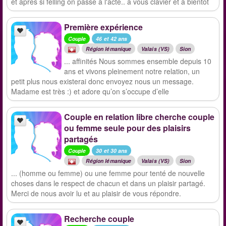
et apres si felling on passe à l'acte.. a vous clavier et a bientôt
Première expérience
Couple
46 et 42 ans
Région lémanique
Valais (VS)
Sion
... affinités Nous sommes ensemble depuis 10
ans et vivons pleinement notre relation, un
petit plus nous existerai donc envoyez nous un message.
Madame est très :) et adore qu’on s’occupe d’elle
Couple en relation libre cherche couple
ou femme seule pour des plaisirs
partagés
Couple
30 et 30 ans
Région lémanique
Valais (VS)
Sion
... (homme ou femme) ou une femme pour tenté de nouvelle
choses dans le respect de chacun et dans un plaisir partagé.
Merci de nous avoir lu et au plaisir de vous répondre.
Recherche couple