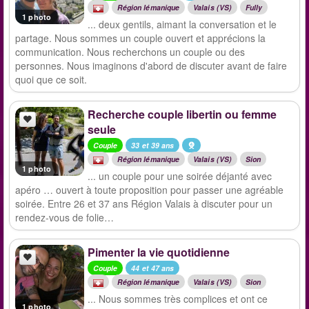
Région lémanique
Valais (VS)
Fully
1 photo
... deux gentils, aimant la conversation et le
partage. Nous sommes un couple ouvert et apprécions la
communication. Nous recherchons un couple ou des
personnes. Nous imaginons d'abord de discuter avant de faire
quoi que ce soit.
Recherche couple libertin ou femme
seule
Couple
33 et 39 ans
Région lémanique
Valais (VS)
Sion
1 photo
... un couple pour une soirée déjanté avec
apéro … ouvert à toute proposition pour passer une agréable
soirée. Entre 26 et 37 ans Région Valais à discuter pour un
rendez-vous de folie…
Pimenter la vie quotidienne
Couple
44 et 47 ans
Région lémanique
Valais (VS)
Sion
... Nous sommes très complices et ont ce
1 photo