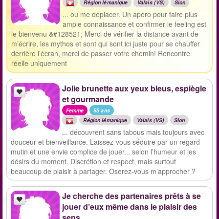
Région lémanique
Valais (VS)
Sion
... ou me déplacer. Un apéro pour faire plus
ample connaissance et confirmer le feeling est
le bienvenu &#128521; Merci de vérifier la distance avant de
m’écrire, les mythos et sont qui sont ici juste pour se chauffer
derrière l’écran, merci de passer votre chemin! Rencontre
réelle uniquement
Jolie brunette aux yeux bleus, espiègle
et gourmande
Femme
55 ans
Région lémanique
Valais (VS)
Sion
... découvrent sans tabous mais toujours avec
douceur et bienveillance. Laissez-vous séduire par un regard
mutin et une envie complice de jouer... selon l’humeur et les
désirs du moment. Discrétion et respect, mais surtout
beaucoup de plaisir à partager. Oserez-vous m’approcher ?
Je cherche des partenaires prêts à se
jouer d’eux même dans le plaisir des
sens