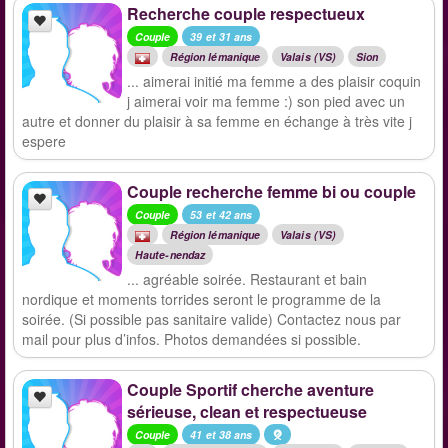
Recherche couple respectueux
Couple
39 et 31 ans
Région lémanique
Valais (VS)
Sion
... aimerai initié ma femme a des plaisir coquin
j aimerai voir ma femme :) son pied avec un
autre et donner du plaisir à sa femme en échange à très vite j
espere
Couple recherche femme bi ou couple
Couple
53 et 42 ans
Région lémanique
Valais (VS)
Haute-nendaz
... agréable soirée. Restaurant et bain
nordique et moments torrides seront le programme de la
soirée. (Si possible pas sanitaire valide) Contactez nous par
mail pour plus d’infos. Photos demandées si possible.
Couple Sportif cherche aventure
sérieuse, clean et respectueuse
Couple
41 et 38 ans