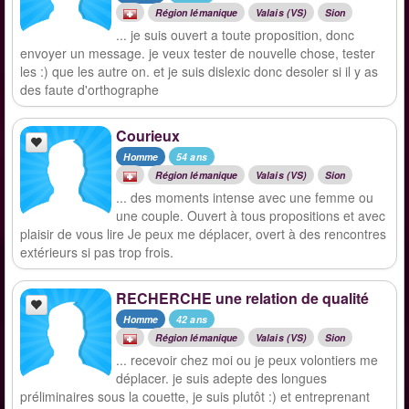
Région lémanique
Valais (VS)
Sion
... je suis ouvert a toute proposition, donc
envoyer un message. je veux tester de nouvelle chose, tester
les :) que les autre on. et je suis dislexic donc desoler si il y as
des faute d'orthographe
Courieux
Homme
54 ans
Région lémanique
Valais (VS)
Sion
... des moments intense avec une femme ou
une couple. Ouvert à tous propositions et avec
plaisir de vous lire Je peux me déplacer, overt à des rencontres
extérieurs si pas trop frois.
RECHERCHE une relation de qualité
Homme
42 ans
Région lémanique
Valais (VS)
Sion
... recevoir chez moi ou je peux volontiers me
déplacer. je suis adepte des longues
préliminaires sous la couette, je suis plutôt :) et entreprenant