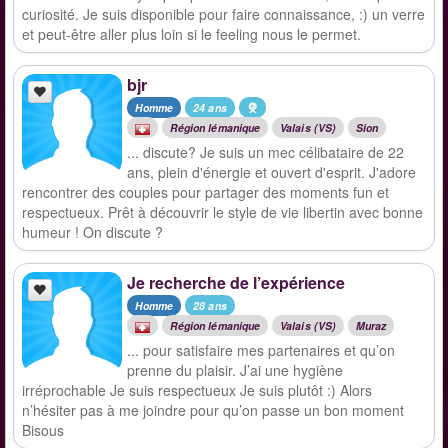
curiosité. Je suis disponible pour faire connaissance, :) un verre
et peut-être aller plus loin si le feeling nous le permet.
bjr
Homme
24 ans
Région lémanique
Valais (VS)
Sion
... discute? Je suis un mec célibataire de 22
ans, plein d'énergie et ouvert d'esprit. J'adore
rencontrer des couples pour partager des moments fun et
respectueux. Prêt à découvrir le style de vie libertin avec bonne
humeur ! On discute ?
Je recherche de l’expérience
Homme
28 ans
Région lémanique
Valais (VS)
Muraz
... pour satisfaire mes partenaires et qu’on
prenne du plaisir. J’ai une hygiène
irréprochable Je suis respectueux Je suis plutôt :) Alors
n’hésiter pas à me joindre pour qu’on passe un bon moment
Bisous