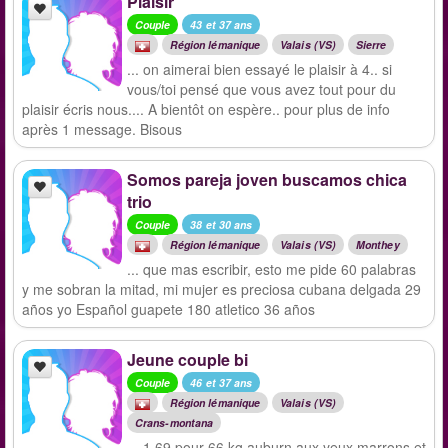
Plaisir
Couple
43 et 37 ans
Région lémanique
Valais (VS)
Sierre
... on aimerai bien essayé le plaisir à 4.. si
vous/toi pensé que vous avez tout pour du
plaisir écris nous.... A bientôt on espère.. pour plus de info
après 1 message. Bisous
Somos pareja joven buscamos chica
trio
Couple
38 et 30 ans
Région lémanique
Valais (VS)
Monthey
... que mas escribir, esto me pide 60 palabras
y me sobran la mitad, mi mujer es preciosa cubana delgada 29
años yo Español guapete 180 atletico 36 años
Jeune couple bi
Couple
46 et 37 ans
Région lémanique
Valais (VS)
Crans-montana
... 1.69 pour 66 kg auburn aux yeux marrons et