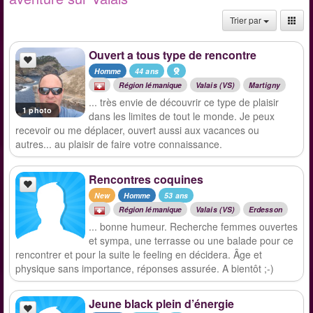
Trier par
Ouvert a tous type de rencontre
Homme
44 ans
Région lémanique
Valais (VS)
Martigny
... très envie de découvrir ce type de plaisir
1 photo
dans les limites de tout le monde. Je peux
recevoir ou me déplacer, ouvert aussi aux vacances ou
autres... au plaisir de faire votre connaissance.
Rencontres coquines
New
Homme
53 ans
Région lémanique
Valais (VS)
Erdesson
... bonne humeur. Recherche femmes ouvertes
et sympa, une terrasse ou une balade pour ce
rencontrer et pour la suite le feeling en décidera. Âge et
physique sans importance, réponses assurée. A bientôt ;-)
Jeune black plein d’énergie