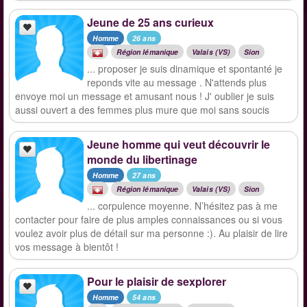
Jeune de 25 ans curieux
Homme
26 ans
Région lémanique
Valais (VS)
Sion
... proposer je suis dinamique et spontanté je
reponds vite au message . N'attends plus
envoye moi un message et amusant nous ! J' oublier je suis
aussi ouvert a des femmes plus mure que moi sans soucis
Jeune homme qui veut découvrir le
monde du libertinage
Homme
27 ans
Région lémanique
Valais (VS)
Sion
... corpulence moyenne. N’hésitez pas à me
contacter pour faire de plus amples connaissances ou si vous
voulez avoir plus de détail sur ma personne :). Au plaisir de lire
vos message à bientôt !
Pour le plaisir de sexplorer
Homme
54 ans