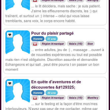
... le lit décidera, mais sache : je suis patient.
J'aime les effleurements discrets, les :) qui
traînent, et surtout un :) intense – celui qui vous laisse
tremblants, sans voix, le corps encore habité.
Pour du plaisir partagé
Homme
51 ans
Région lémanique
Valais (VS)
Sion
... entre adultes, jeu de :) , massage ...ouvert à
de nouvelles expériences ou tout est possible
mais rien n'est obligatoire. Discrétion assurée et demandée
Echangeons et qui sait , peut être pourra t on passer un bon
moment
En quête d'aventures et de
découvertes &#129325;
Homme
30 ans
Région lémanique
Valais (VS)
Monthey
... sur le feeling et la façon d'être mon/mes
interlocuteurs. N'ayez pas peur de me contacter, même par