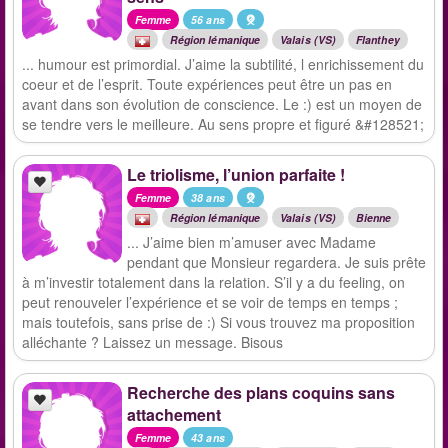
Femme
56 ans
Région lémanique
Valais (VS)
Flanthey
... humour est primordial. J’aime la subtilité, l enrichissement du
coeur et de l’esprit. Toute expériences peut être un pas en
avant dans son évolution de conscience. Le :) est un moyen de
se tendre vers le meilleure. Au sens propre et figuré &#128521;
Le triolisme, l’union parfaite !
Femme
38 ans
Région lémanique
Valais (VS)
Bienne
... J’aime bien m’amuser avec Madame
pendant que Monsieur regardera. Je suis prête
à m’investir totalement dans la relation. S’il y a du feeling, on
peut renouveler l’expérience et se voir de temps en temps ;
mais toutefois, sans prise de :) Si vous trouvez ma proposition
alléchante ? Laissez un message. Bisous
Recherche des plans coquins sans
attachement
Femme
43 ans