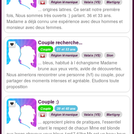
Région lémanique
Valais (VS)
Martigny
... origines latines. Ce serait notre première
fois, Nous sommes très ouverts :) parlant. 36 et 33 ans.
Madame a déjà connu une expérience avec deux hommes et
monsieur avec deux femmes.
Couple recherche...
Couple
51 et 53 ans
Région lémanique
Valais (VS)
Sion
... bleus, habitué à l échangisme Madame
brune aux yeux verts, avide de découvertes.
Nous aimerions rencontrer une personne (h/f) ou couple, pour
partager des moments intenses et agréable. Etudions toute
proposition
Couple :)
Couple
39 et 40 ans
Région lémanique
Valais (VS)
Martigny
... apprecient pleins de pratiques, l'essentiel
etant le respect de chacun Mme est blonde
aux longs cheveux yeux bleus 1m67 62kg Mr est un beau brun