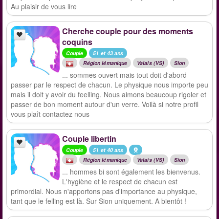
Au plaisir de vous lire
Cherche couple pour des moments
coquins
Couple
51 et 43 ans
Région lémanique
Valais (VS)
Sion
... sommes ouvert mais tout doit d'abord
passer par le respect de chacun. Le physique nous importe peu
mais il doit y avoir du feelling. Nous aimons beaucoup rigoler et
passer de bon moment autour d'un verre. Voilà si notre profil
vous plaît contactez nous
Couple libertin
Couple
51 et 40 ans
Région lémanique
Valais (VS)
Sion
... hommes bi sont également les bienvenus.
L'hygiène et le respect de chacun est
primordial. Nous n'apportons pas d'importance au physique,
tant que le felling est là. Sur Sion uniquement. A bientôt !