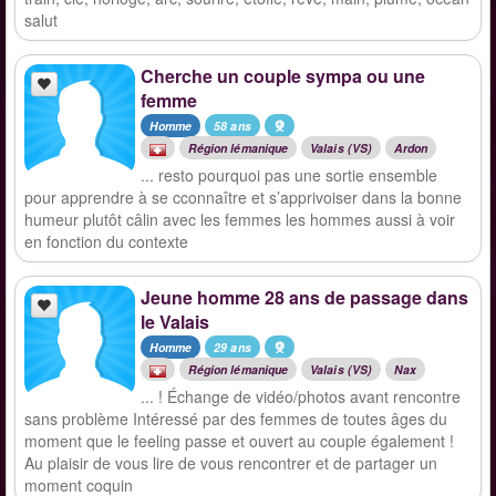
salut
Cherche un couple sympa ou une
femme
Homme
58 ans
Région lémanique
Valais (VS)
Ardon
... resto pourquoi pas une sortie ensemble
pour apprendre à se cconnaître et s’apprivoiser dans la bonne
humeur plutôt câlin avec les femmes les hommes aussi à voir
en fonction du contexte
Jeune homme 28 ans de passage dans
le Valais
Homme
29 ans
Région lémanique
Valais (VS)
Nax
... ! Échange de vidéo/photos avant rencontre
sans problème Intéressé par des femmes de toutes âges du
moment que le feeling passe et ouvert au couple également !
Au plaisir de vous lire de vous rencontrer et de partager un
moment coquin