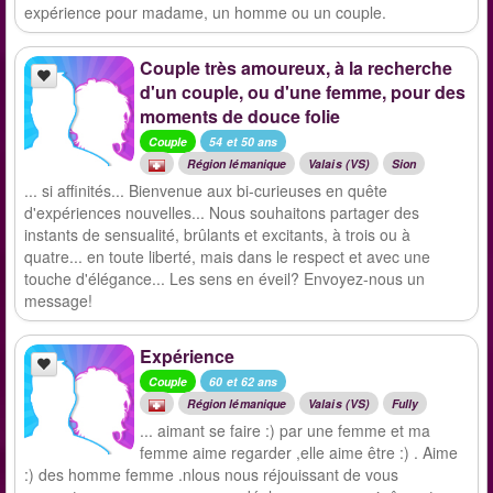
expérience pour madame, un homme ou un couple.
Couple très amoureux, à la recherche
d'un couple, ou d'une femme, pour des
moments de douce folie
Couple
54 et 50 ans
Région lémanique
Valais (VS)
Sion
... si affinités... Bienvenue aux bi-curieuses en quête
d'expériences nouvelles... Nous souhaitons partager des
instants de sensualité, brûlants et excitants, à trois ou à
quatre... en toute liberté, mais dans le respect et avec une
touche d'élégance... Les sens en éveil? Envoyez-nous un
message!
Expérience
Couple
60 et 62 ans
Région lémanique
Valais (VS)
Fully
... aimant se faire :) par une femme et ma
femme aime regarder ,elle aime être :) . Aime
:) des homme femme .nlous nous réjouissant de vous