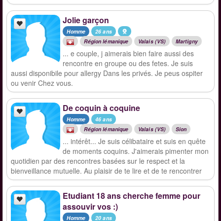
Jolie garçon
Homme
26 ans
Région lémanique
Valais (VS)
Martigny
... e couple, j aimerais bien faire aussi des
rencontre en groupe ou des fetes. Je suis
aussi disponibile pour allergy Dans les privés. Je peus ospiter
ou venir Chez vous.
De coquin à coquine
Homme
46 ans
Région lémanique
Valais (VS)
Sion
... intérêt... Je suis célibataire et suis en quête
de moments coquins. J'aimerais pimenter mon
quotidien par des rencontres basées sur le respect et la
bienveillance mutuelle. Au plaisir de te lire et de te rencontrer
Etudiant 18 ans cherche femme pour
assouvir vos :)
Homme
20 ans