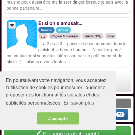
mais je peux aussi être me laisser diriger lorsque je suis avec la
bonne partenaire..
Et si on s'amusait...
Homme
37 ans
Région lémanique
Valais (VS)
Sion
... à 2 ou à 3... passer de bon moment dans le
plaisir et la bonne humeur... N'hésitez pas à
me contacter si vous êtes intéressée par un petit moment de
plaisir :) .. bisous à vous toutes
Homme échangiste
En poursuivant votre navigation, vous acceptez
Valais (72 ann.)
l'utilisation de cookies pour mesurer l'audience,
proposer des fonctionnalités sociales et des
Accès rapide
publicités personnalisées.
En savoir plus
Femmes
Couples
Hommes
5
45
72
J'accepte
S'inscrire gratuitement !