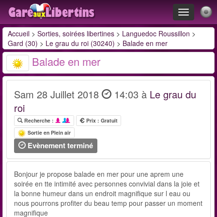
Toggle
navigation
Accueil
>
Sorties, soirées libertines
>
Languedoc Roussillon
>
Gard (30)
>
Le grau du roi (30240)
>
Balade en mer
Balade en mer
Sam 28 Juillet 2018
14:03 à
Le grau du
roi
Recherche :
Prix : Gratuit
Sortie en Plein air
Evènement terminé
Bonjour je propose balade en mer pour une aprem une
soirée en tte intimité avec personnes convivial dans la joie et
la bonne humeur dans un endroit magnifique sur l eau ou
nous pourrons profiter du beau temp pour passer un moment
magnifique