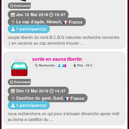
Evènement terminé
Jeu 10 Mai 2018
19:07
Le cap d'agde
,
Hérault
,
France
1 participant(s)
couple libertin du nord B.C.B.G naturiste recherche rencontre
:) en vacance au cap aimerions trouver ...
sortie en sauna libertin
Recherche :
Prix : 35 €
Evènement terminé
Dim 13 Mai 2018
14:37
Castillon du gard
,
Gard
,
France
1 participant(s)
nous recherchons un cpl pour s'amuser dimanche apres midi
au borra a castillon du ...