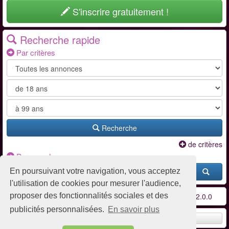
S'inscrire gratuitement !
Recherche rapide
Par critères
Recherche
de critères
Par pseudo
En poursuivant votre navigation, vous acceptez
l'utilisation de cookies pour mesurer l'audience,
Conditions d'utilisation
-
Contact / FAQ
-
Partenaires
-
v2.0.0
proposer des fonctionnalités sociales et des
publicités personnalisées.
En savoir plus
Remonter en haut