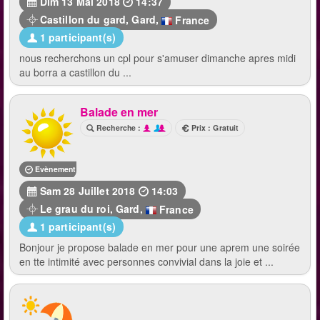
Dim 13 Mai 2018
14:37
Castillon du gard
,
Gard
,
France
1 participant(s)
nous recherchons un cpl pour s'amuser dimanche apres midi
au borra a castillon du ...
Balade en mer
Recherche :
Prix : Gratuit
Evènement terminé
Sam 28 Juillet 2018
14:03
Le grau du roi
,
Gard
,
France
1 participant(s)
Bonjour je propose balade en mer pour une aprem une soirée
en tte intimité avec personnes convivial dans la joie et ...