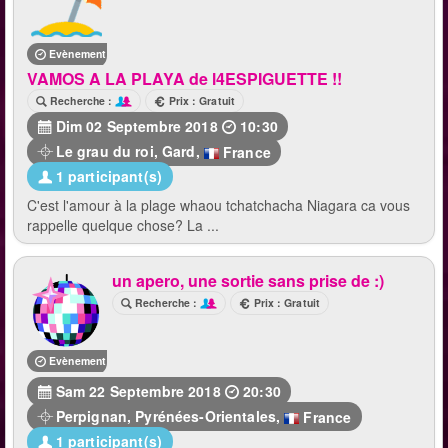
Evènement terminé
VAMOS A LA PLAYA de l4ESPIGUETTE !!
Recherche :
Prix : Gratuit
Dim 02 Septembre 2018
10:30
Le grau du roi
,
Gard
,
France
1 participant(s)
C'est l'amour à la plage whaou tchatchacha Niagara ca vous
rappelle quelque chose? La ...
un apero, une sortie sans prise de :)
Recherche :
Prix : Gratuit
Evènement terminé
Sam 22 Septembre 2018
20:30
Perpignan
,
Pyrénées-Orientales
,
France
1 participant(s)