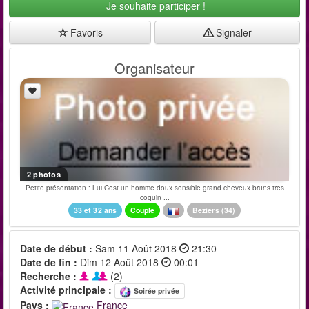
Je souhaite participer !
Favoris
Signaler
Organisateur
2 photos
Petite présentation : Lui Cest un homme doux sensible grand cheveux bruns tres
coquin ...
33 et 32 ans
Couple
Beziers
(
34
)
Date de début :
Sam 11 Août 2018
21:30
Date de fin :
Dim 12 Août 2018
00:01
Recherche :
(2)
Activité principale :
Soirée privée
Pays :
France