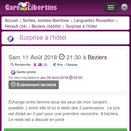
Toggle
navigation
Accueil
>
Sorties, soirées libertines
>
Languedoc Roussillon
>
Hérault (34)
>
Beziers (34500)
>
Surprise à l'hôtel
Surprise à l'hôtel
Sam 11 Août 2018
21:30 à
Beziers
Recherche :
(2)
Prix : 13euros
Soirée privée
Fin des inscriptions
Jeu 09 Août 2018
00:00
Evènement terminé
Échange entre femme sous les yeux de mon conjoint ,
possible :) entre elle et lui si désir des 3 partenaires . Le prix
est divisé en 3 part pour une première rencontre. A béziers.
Le reste est a discuté en privé .