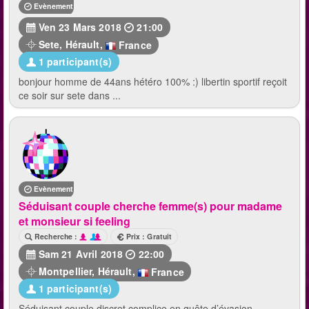
Evènement terminé
Ven 23 Mars 2018
21:00
Sete
,
Hérault
,
France
1 participant(s)
bonjour homme de 44ans hétéro 100% :) libertin sportif reçoit
ce soir sur sete dans ...
Evènement terminé
Séduisant couple cherche femme(s) pour madame
et monsieur si feeling
Recherche :
Prix : Gratuit
Sam 21 Avril 2018
22:00
Montpellier
,
Hérault
,
France
1 participant(s)
Séduisant couple discret complice en quête d’évasion...